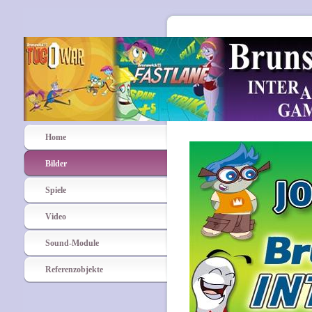
Home
Bilder
Spiele
Video
Sound-Module
Referenzobjekte